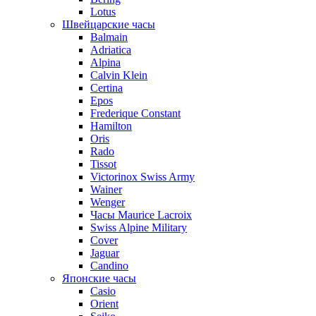
Lotus
Швейцарские часы
Balmain
Adriatica
Alpina
Calvin Klein
Certina
Epos
Frederique Constant
Hamilton
Oris
Rado
Tissot
Victorinox Swiss Army
Wainer
Wenger
Часы Maurice Lacroix
Swiss Alpine Military
Cover
Jaguar
Candino
Японские часы
Casio
Orient