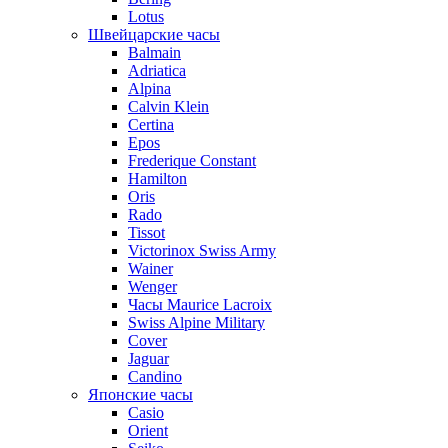
Lotus
Швейцарские часы
Balmain
Adriatica
Alpina
Calvin Klein
Certina
Epos
Frederique Constant
Hamilton
Oris
Rado
Tissot
Victorinox Swiss Army
Wainer
Wenger
Часы Maurice Lacroix
Swiss Alpine Military
Cover
Jaguar
Candino
Японские часы
Casio
Orient