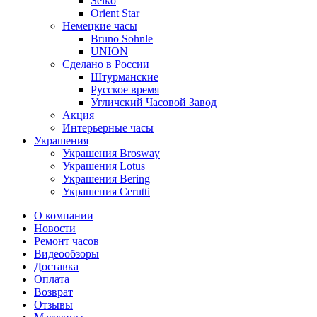
Seiko
Orient Star
Немецкие часы
Bruno Sohnle
UNION
Сделано в России
Штурманские
Русское время
Угличский Часовой Завод
Акция
Интерьерные часы
Украшения
Украшения Brosway
Украшения Lotus
Украшения Bering
Украшения Cerutti
О компании
Новости
Ремонт часов
Видеообзоры
Доставка
Оплата
Возврат
Отзывы