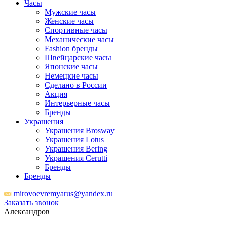
Часы
Мужские часы
Женские часы
Спортивные часы
Механические часы
Fashion бренды
Швейцарские часы
Японские часы
Немецкие часы
Сделано в России
Акция
Интерьерные часы
Бренды
Украшения
Украшения Brosway
Украшения Lotus
Украшения Bering
Украшения Cerutti
Бренды
Бренды
mirovoevremyarus@yandex.ru
Заказать звонок
Александров