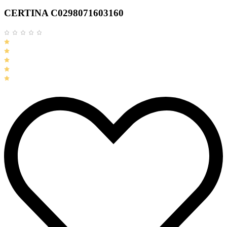
CERTINA C0298071603160