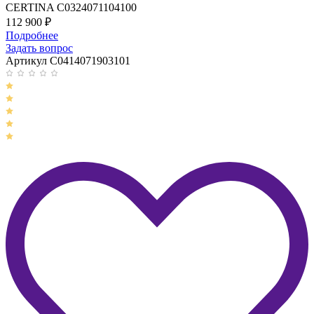
CERTINA C0324071104100
112 900
₽
Подробнее
Задать вопрос
Артикул C0414071903101