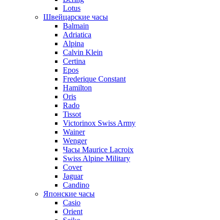
Lotus
Швейцарские часы
Balmain
Adriatica
Alpina
Calvin Klein
Certina
Epos
Frederique Constant
Hamilton
Oris
Rado
Tissot
Victorinox Swiss Army
Wainer
Wenger
Часы Maurice Lacroix
Swiss Alpine Military
Cover
Jaguar
Candino
Японские часы
Casio
Orient