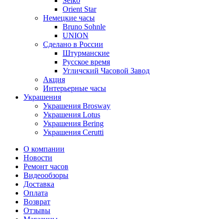
Seiko
Orient Star
Немецкие часы
Bruno Sohnle
UNION
Сделано в России
Штурманские
Русское время
Угличский Часовой Завод
Акция
Интерьерные часы
Украшения
Украшения Brosway
Украшения Lotus
Украшения Bering
Украшения Cerutti
О компании
Новости
Ремонт часов
Видеообзоры
Доставка
Оплата
Возврат
Отзывы