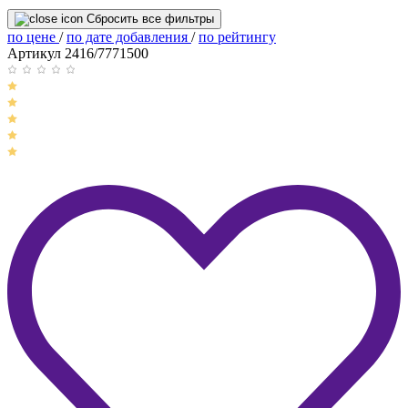
Сбросить все фильтры
по цене
/
по дате добавления
/
по рейтингу
Артикул 2416/7771500