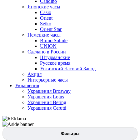
Candino
Японские часы
Casio
Orient
Seiko
Orient Star
Немецкие часы
Bruno Sohnle
UNION
Сделано в России
Штурманские
Русское время
Угличский Часовой Завод
Акция
Интерьерные часы
Украшения
Украшения Brosway
Украшения Lotus
Украшения Bering
Украшения Cerutti
Фильтры