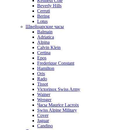
Kenneth Cole
Beverly Hills
Cerruti
Bering
Lotus
Швейцарские часы
Balmain
Adriatica
Alpina
Calvin Klein
Certina
Epos
Frederique Constant
Hamilton
Oris
Rado
Tissot
Victorinox Swiss Army
Wainer
Wenger
Часы Maurice Lacroix
Swiss Alpine Military
Cover
Jaguar
Candino