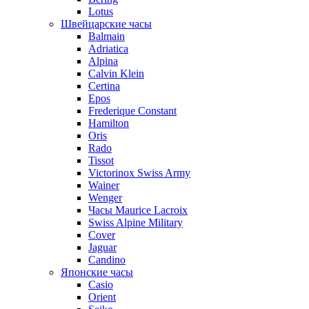
Lotus
Швейцарские часы
Balmain
Adriatica
Alpina
Calvin Klein
Certina
Epos
Frederique Constant
Hamilton
Oris
Rado
Tissot
Victorinox Swiss Army
Wainer
Wenger
Часы Maurice Lacroix
Swiss Alpine Military
Cover
Jaguar
Candino
Японские часы
Casio
Orient