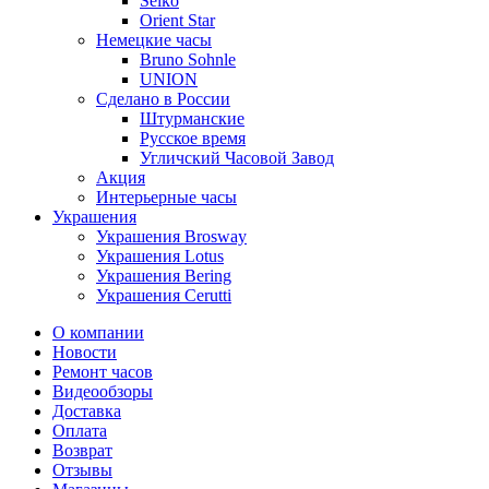
Seiko
Orient Star
Немецкие часы
Bruno Sohnle
UNION
Сделано в России
Штурманские
Русское время
Угличский Часовой Завод
Акция
Интерьерные часы
Украшения
Украшения Brosway
Украшения Lotus
Украшения Bering
Украшения Cerutti
О компании
Новости
Ремонт часов
Видеообзоры
Доставка
Оплата
Возврат
Отзывы