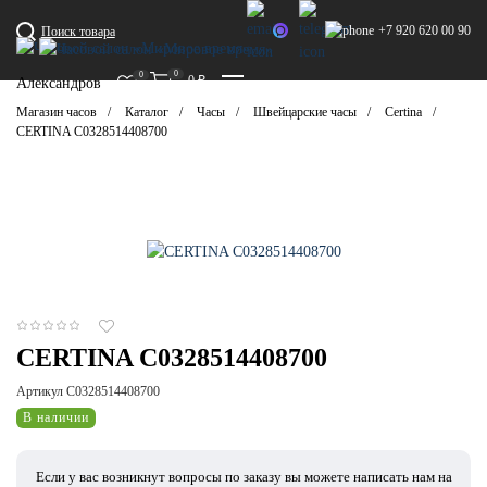
+7 920 620 00 90
Поиск товара
0
0
0
₽
Александров
Магазин часов
Каталог
Часы
Швейцарские часы
Certina
CERTINA C0328514408700
CERTINA C0328514408700
Артикул C0328514408700
В наличии
Если у вас возникнут вопросы по заказу вы можете написать нам на