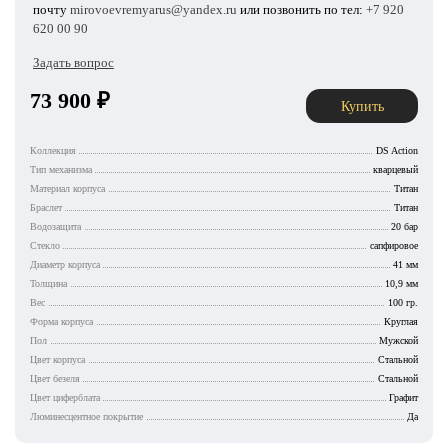
почту
mirovoevremyarus@yandex.ru
или позвонить по тел:
+7 920
620 00 90
Задать вопрос
73 900
₽
Купить
Коллекция
DS Action
Тип механизма
кварцевый
Материал корпуса
Титан
Браслет
Титан
Водозащита
20 бар
Стекло
сапфировое
Диаметр корпуса
41 мм
Толщина
10,9 мм
Вес
100 гр.
Форма корпуса
Круглая
Пол
Мужской
Цвет корпуса
Стальной
Цвет безеля
Стальной
Цвет циферблата
Графит
Люминесцентное покрытие
Да