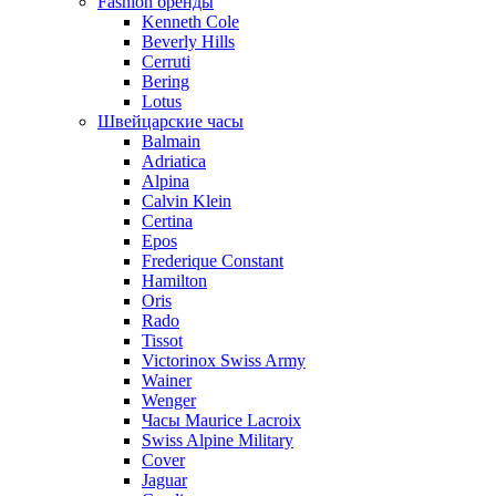
Fashion бренды
Kenneth Cole
Beverly Hills
Cerruti
Bering
Lotus
Швейцарские часы
Balmain
Adriatica
Alpina
Calvin Klein
Certina
Epos
Frederique Constant
Hamilton
Oris
Rado
Tissot
Victorinox Swiss Army
Wainer
Wenger
Часы Maurice Lacroix
Swiss Alpine Military
Cover
Jaguar