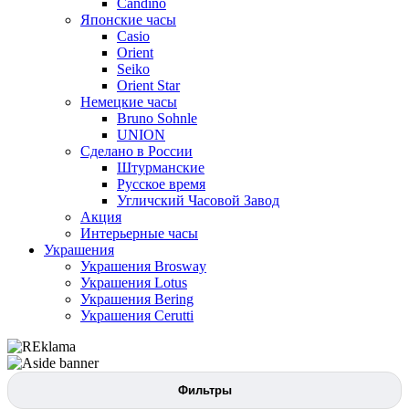
Candino
Японские часы
Casio
Orient
Seiko
Orient Star
Немецкие часы
Bruno Sohnle
UNION
Сделано в России
Штурманские
Русское время
Угличский Часовой Завод
Акция
Интерьерные часы
Украшения
Украшения Brosway
Украшения Lotus
Украшения Bering
Украшения Cerutti
Фильтры