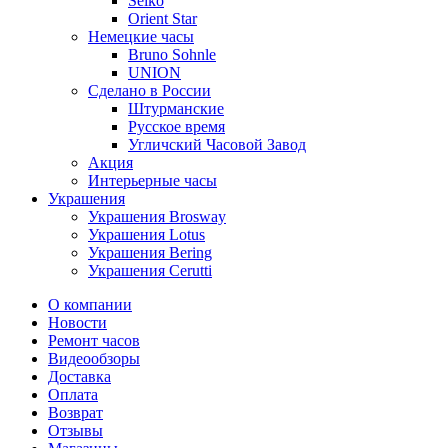
Seiko
Orient Star
Немецкие часы
Bruno Sohnle
UNION
Сделано в России
Штурманские
Русское время
Угличский Часовой Завод
Акция
Интерьерные часы
Украшения
Украшения Brosway
Украшения Lotus
Украшения Bering
Украшения Cerutti
О компании
Новости
Ремонт часов
Видеообзоры
Доставка
Оплата
Возврат
Отзывы