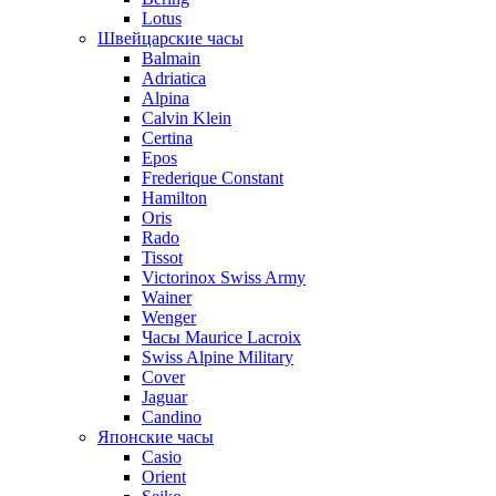
Lotus
Швейцарские часы
Balmain
Adriatica
Alpina
Calvin Klein
Certina
Epos
Frederique Constant
Hamilton
Oris
Rado
Tissot
Victorinox Swiss Army
Wainer
Wenger
Часы Maurice Lacroix
Swiss Alpine Military
Cover
Jaguar
Candino
Японские часы
Casio
Orient