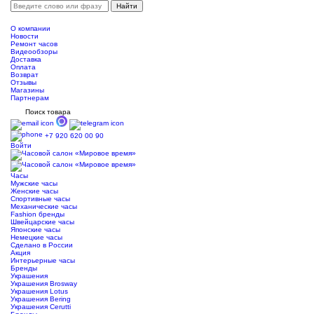
О компании
Новости
Ремонт часов
Видеообзоры
Доставка
Оплата
Возврат
Отзывы
Магазины
Партнерам
Поиск товара
+7 920 620 00 90
Войти
Часы
Мужские часы
Женские часы
Спортивные часы
Механические часы
Fashion бренды
Швейцарские часы
Японские часы
Немецкие часы
Сделано в России
Акция
Интерьерные часы
Бренды
Украшения
Украшения Brosway
Украшения Lotus
Украшения Bering
Украшения Cerutti