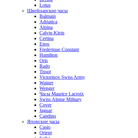
Lotus
Швейцарские часы
Balmain
Adriatica
Alpina
Calvin Klein
Certina
Epos
Frederique Constant
Hamilton
Oris
Rado
Tissot
Victorinox Swiss Army
Wainer
Wenger
Часы Maurice Lacroix
Swiss Alpine Military
Cover
Jaguar
Candino
Японские часы
Casio
Orient