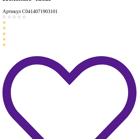
Артикул C0414071903101