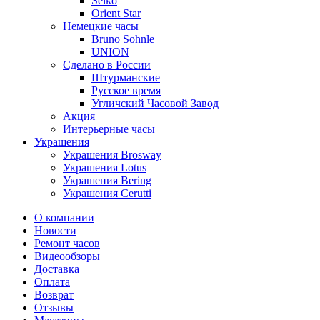
Seiko
Orient Star
Немецкие часы
Bruno Sohnle
UNION
Сделано в России
Штурманские
Русское время
Угличский Часовой Завод
Акция
Интерьерные часы
Украшения
Украшения Brosway
Украшения Lotus
Украшения Bering
Украшения Cerutti
О компании
Новости
Ремонт часов
Видеообзоры
Доставка
Оплата
Возврат
Отзывы