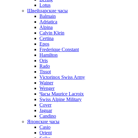
Lotus
Швейцарские часы
Balmain
Adriatica
Alpina
Calvin Klein
Certina
Epos
Frederique Constant
Hamilton
Oris
Rado
Tissot
Victorinox Swiss Army
Wainer
Wenger
Часы Maurice Lacroix
Swiss Alpine Military
Cover
Jaguar
Candino
Японские часы
Casio
Orient