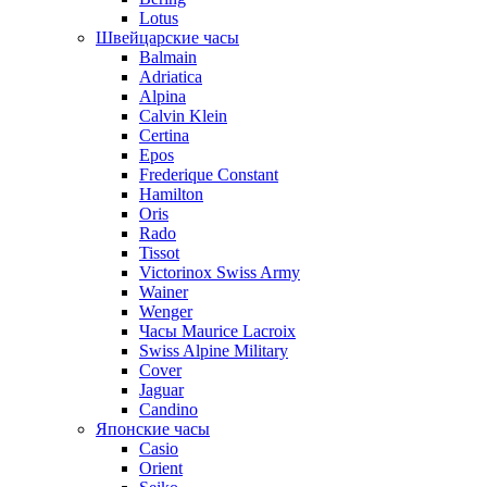
Lotus
Швейцарские часы
Balmain
Adriatica
Alpina
Calvin Klein
Certina
Epos
Frederique Constant
Hamilton
Oris
Rado
Tissot
Victorinox Swiss Army
Wainer
Wenger
Часы Maurice Lacroix
Swiss Alpine Military
Cover
Jaguar
Candino
Японские часы
Casio
Orient