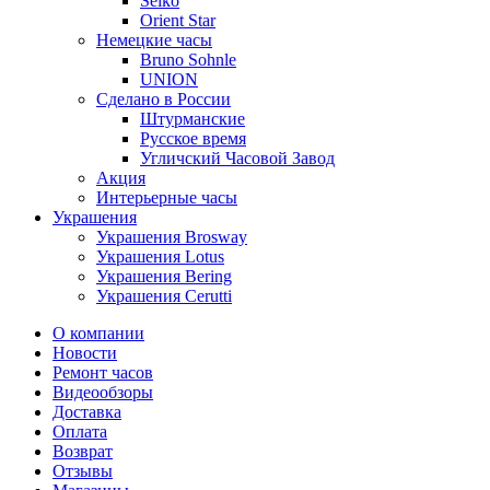
Seiko
Orient Star
Немецкие часы
Bruno Sohnle
UNION
Сделано в России
Штурманские
Русское время
Угличский Часовой Завод
Акция
Интерьерные часы
Украшения
Украшения Brosway
Украшения Lotus
Украшения Bering
Украшения Cerutti
О компании
Новости
Ремонт часов
Видеообзоры
Доставка
Оплата
Возврат
Отзывы