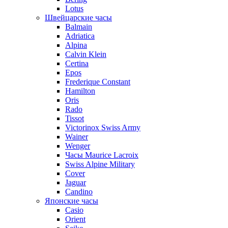
Lotus
Швейцарские часы
Balmain
Adriatica
Alpina
Calvin Klein
Certina
Epos
Frederique Constant
Hamilton
Oris
Rado
Tissot
Victorinox Swiss Army
Wainer
Wenger
Часы Maurice Lacroix
Swiss Alpine Military
Cover
Jaguar
Candino
Японские часы
Casio
Orient