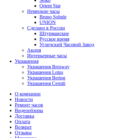
Seiko
Orient Star
Немецкие часы
Bruno Sohnle
UNION
Сделано в России
Штурманские
Русское время
Угличский Часовой Завод
Акция
Интерьерные часы
Украшения
Украшения Brosway
Украшения Lotus
Украшения Bering
Украшения Cerutti
О компании
Новости
Ремонт часов
Видеообзоры
Доставка
Оплата
Возврат
Отзывы