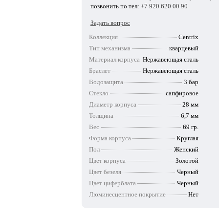
позвонить по тел:
+7 920 620 00 90
Задать вопрос
Коллекция
Centrix
Тип механизма
кварцевый
Материал корпуса
Нержавеющая сталь
Браслет
Нержавеющая сталь
Водозащита
3 бар
Стекло
сапфировое
Диаметр корпуса
28 мм
Толщина
6,7 мм
Вес
69 гр.
Форма корпуса
Круглая
Пол
Женский
Цвет корпуса
Золотой
Цвет безеля
Черный
Цвет циферблата
Черный
Люминесцентное покрытие
Нет