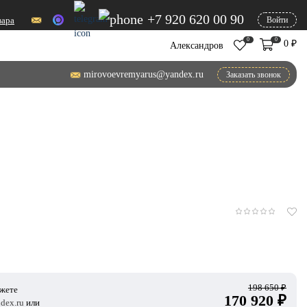
+7 920 620 00 90
вара
Войти
0
0
0
₽
Александров
mirovoevremyarus@yandex.ru
Заказать звонок
198 650
₽
ожете
170 920
₽
dex.ru
или