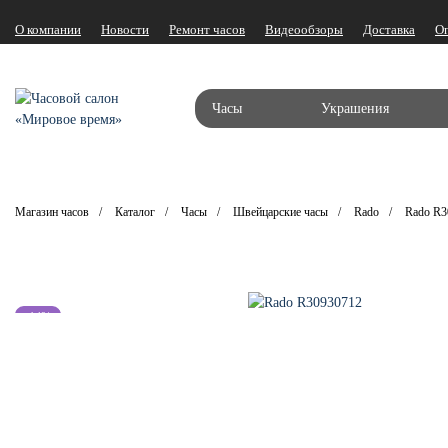
О компании
Новости
Ремонт часов
Видеообзоры
Доставка
О
Часы
Украшения
Магазин часов
Каталог
Часы
Швейцарские часы
Rado
Rado R3
-14%