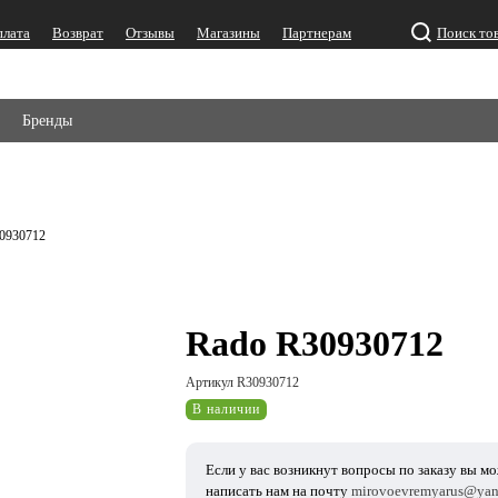
плата
Возврат
Отзывы
Магазины
Партнерам
Поиск то
Бренды
0930712
Rado R30930712
Артикул R30930712
В наличии
Если у вас возникнут вопросы по заказу вы м
написать нам на почту
mirovoevremyarus@yan