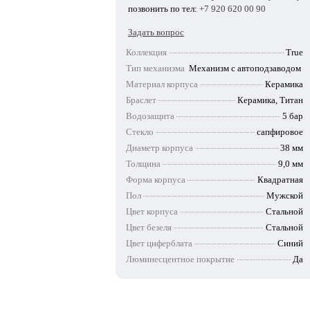
позвонить по тел:
+7 920 620 00 90
Задать вопрос
Коллекция
True
Тип механизма
Механизм с автоподзаводом
Материал корпуса
Керамика
Браслет
Керамика, Титан
Водозащита
5 бар
Стекло
сапфировое
Диаметр корпуса
38 мм
Толщина
9,0 мм
Форма корпуса
Квадратная
Пол
Мужской
Цвет корпуса
Стальной
Цвет безеля
Стальной
Цвет циферблата
Синий
Люминесцентное покрытие
Да