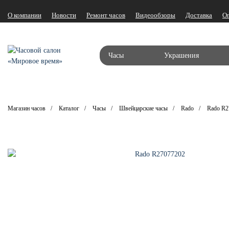
О компании
Новости
Ремонт часов
Видеообзоры
Доставка
О
Часы
Украшения
Магазин часов
Каталог
Часы
Швейцарские часы
Rado
Rado R2