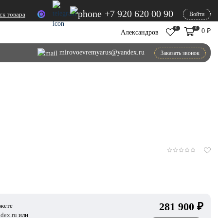
+7 920 620 00 90
ск товара
Войти
0
0
0
₽
Александров
mirovoevremyarus@yandex.ru
Заказать звонок
281 900
₽
ожете
dex.ru
или