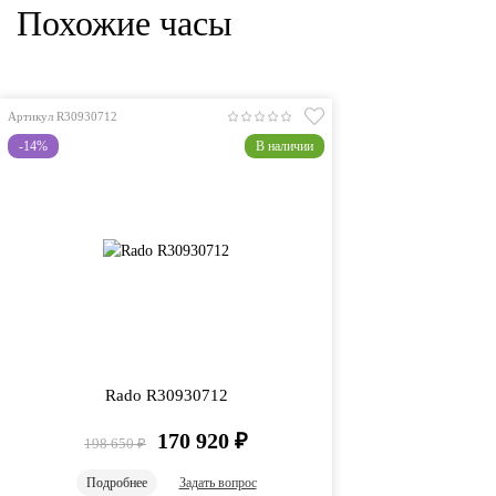
Похожие часы
Артикул R30930712
-14%
В наличии
Rado R30930712
170 920
₽
198 650
₽
Подробнее
Задать вопрос