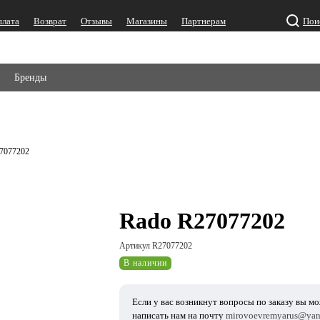
плата
Возврат
Отзывы
Магазины
Партнерам
Пои
Бренды
7077202
Rado R27077202
Артикул R27077202
В наличии
Если у вас возникнут вопросы по заказу вы м
написать нам на почту
mirovoevremyarus@yan