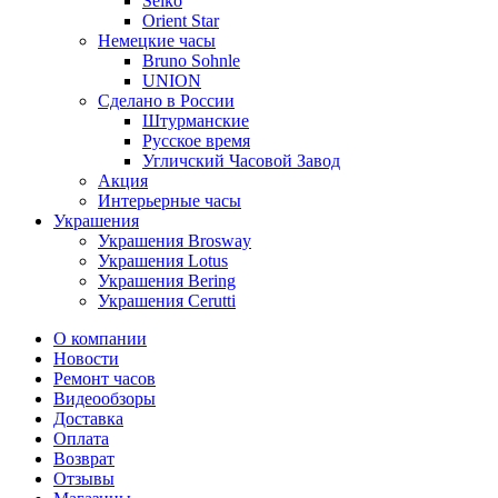
Seiko
Orient Star
Немецкие часы
Bruno Sohnle
UNION
Сделано в России
Штурманские
Русское время
Угличский Часовой Завод
Акция
Интерьерные часы
Украшения
Украшения Brosway
Украшения Lotus
Украшения Bering
Украшения Cerutti
О компании
Новости
Ремонт часов
Видеообзоры
Доставка
Оплата
Возврат
Отзывы