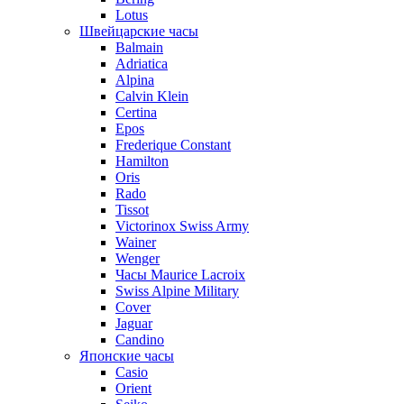
Lotus
Швейцарские часы
Balmain
Adriatica
Alpina
Calvin Klein
Certina
Epos
Frederique Constant
Hamilton
Oris
Rado
Tissot
Victorinox Swiss Army
Wainer
Wenger
Часы Maurice Lacroix
Swiss Alpine Military
Cover
Jaguar
Candino
Японские часы
Casio
Orient