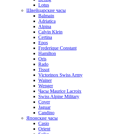
Lotus
Швейцарские часы
Balmain
Adriatica
Alpina
Calvin Klein
Certina
Epos
Frederique Constant
Hamilton
Oris
Rado
Tissot
Victorinox Swiss Army
Wainer
Wenger
Часы Maurice Lacroix
Swiss Alpine Military
Cover
Jaguar
Candino
Японские часы
Casio
Orient