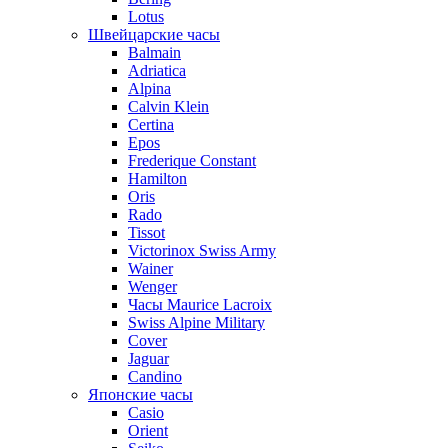
Lotus
Швейцарские часы
Balmain
Adriatica
Alpina
Calvin Klein
Certina
Epos
Frederique Constant
Hamilton
Oris
Rado
Tissot
Victorinox Swiss Army
Wainer
Wenger
Часы Maurice Lacroix
Swiss Alpine Military
Cover
Jaguar
Candino
Японские часы
Casio
Orient