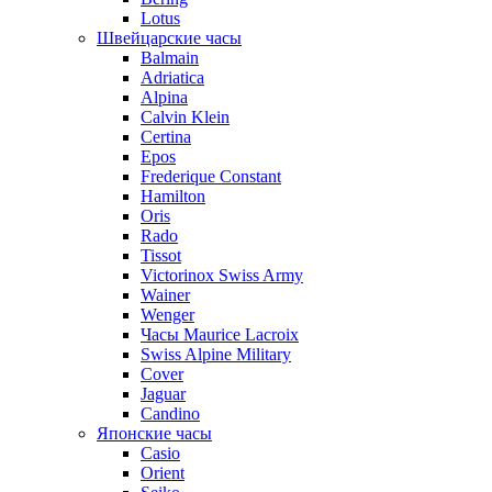
Lotus
Швейцарские часы
Balmain
Adriatica
Alpina
Calvin Klein
Certina
Epos
Frederique Constant
Hamilton
Oris
Rado
Tissot
Victorinox Swiss Army
Wainer
Wenger
Часы Maurice Lacroix
Swiss Alpine Military
Cover
Jaguar
Candino
Японские часы
Casio
Orient