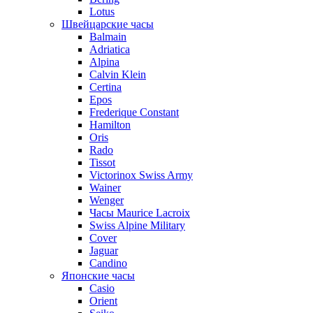
Lotus
Швейцарские часы
Balmain
Adriatica
Alpina
Calvin Klein
Certina
Epos
Frederique Constant
Hamilton
Oris
Rado
Tissot
Victorinox Swiss Army
Wainer
Wenger
Часы Maurice Lacroix
Swiss Alpine Military
Cover
Jaguar
Candino
Японские часы
Casio
Orient