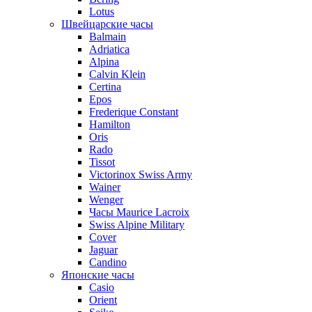
Lotus
Швейцарские часы
Balmain
Adriatica
Alpina
Calvin Klein
Certina
Epos
Frederique Constant
Hamilton
Oris
Rado
Tissot
Victorinox Swiss Army
Wainer
Wenger
Часы Maurice Lacroix
Swiss Alpine Military
Cover
Jaguar
Candino
Японские часы
Casio
Orient