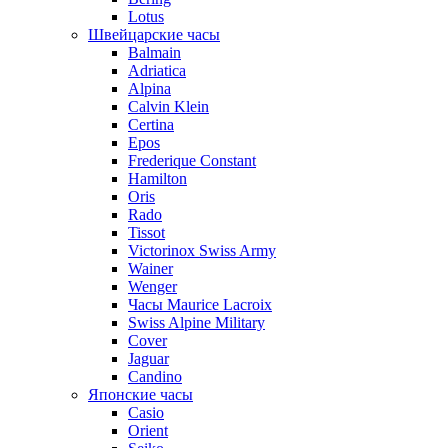
Lotus
Швейцарские часы
Balmain
Adriatica
Alpina
Calvin Klein
Certina
Epos
Frederique Constant
Hamilton
Oris
Rado
Tissot
Victorinox Swiss Army
Wainer
Wenger
Часы Maurice Lacroix
Swiss Alpine Military
Cover
Jaguar
Candino
Японские часы
Casio
Orient