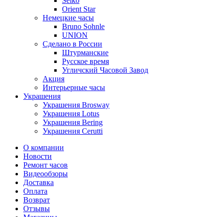
Seiko
Orient Star
Немецкие часы
Bruno Sohnle
UNION
Сделано в России
Штурманские
Русское время
Угличский Часовой Завод
Акция
Интерьерные часы
Украшения
Украшения Brosway
Украшения Lotus
Украшения Bering
Украшения Cerutti
О компании
Новости
Ремонт часов
Видеообзоры
Доставка
Оплата
Возврат
Отзывы