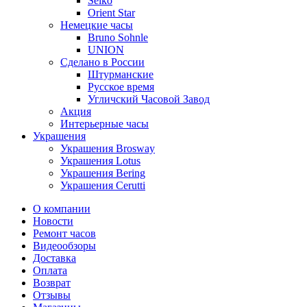
Seiko
Orient Star
Немецкие часы
Bruno Sohnle
UNION
Сделано в России
Штурманские
Русское время
Угличский Часовой Завод
Акция
Интерьерные часы
Украшения
Украшения Brosway
Украшения Lotus
Украшения Bering
Украшения Cerutti
О компании
Новости
Ремонт часов
Видеообзоры
Доставка
Оплата
Возврат
Отзывы