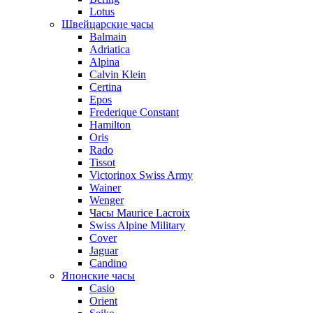
Lotus
Швейцарские часы
Balmain
Adriatica
Alpina
Calvin Klein
Certina
Epos
Frederique Constant
Hamilton
Oris
Rado
Tissot
Victorinox Swiss Army
Wainer
Wenger
Часы Maurice Lacroix
Swiss Alpine Military
Cover
Jaguar
Candino
Японские часы
Casio
Orient