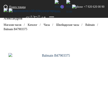
+7 920 620 00 90
Поиск товара
0
0
0
₽
Александров
Магазин часов
Каталог
Часы
Швейцарские часы
Balmain
Balmain B47903375