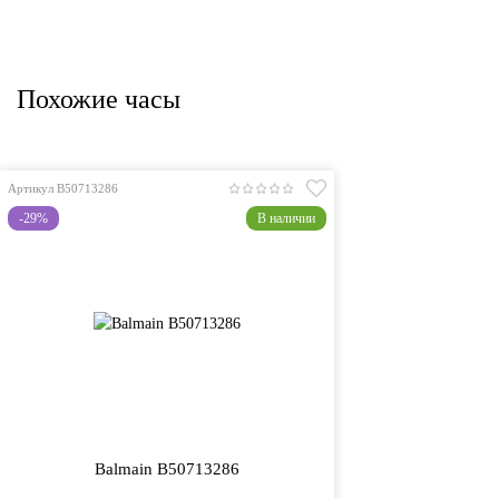
Похожие часы
Артикул B50713286
-29%
В наличии
Balmain B50713286