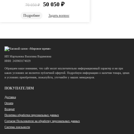
50 050
₽
70 050
₽
Подробнее
Задать вопрос
ИП Мартынова Василина Вадимовна
ИНН: 243903174029
Обращаем ваше внимание, что сайт носит исключительно информационный характер и ни при
каких условиях не является публичной офертой. Подробную информацию о наличии товара, ценах
и условиях приобретения, пожалуйста, уточняйте у наших менеджеров.
ПОКУПАТЕЛЯМ
Доставка
Оплата
Возврат
Политика обработки персональных данных
Согласие Пользователя на обработку персональных данных
Система лояльности