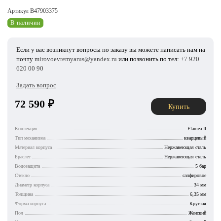
Артикул B47903375
В наличии
Если у вас возникнут вопросы по заказу вы можете написать нам на
почту
mirovoevremyarus@yandex.ru
или позвонить по тел:
+7 920
620 00 90
Задать вопрос
72 590
₽
Купить
Коллекция
Flamea II
Тип механизма
кварцевый
Материал корпуса
Нержавеющая сталь
Браслет
Нержавеющая сталь
Водозащита
5 бар
Стекло
сапфировое
Диаметр корпуса
34 мм
Толщина
6,35 мм
Форма корпуса
Круглая
Пол
Женский