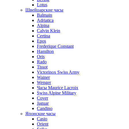
Lotus
Швейцарские часы
Balmain
Adriatica
Alpina
Calvin Klein
Certina
Epos
Frederique Constant
Hamilton
Oris
Rado
Tissot
Victorinox Swiss Army
Wainer
Wenger
Часы Maurice Lacroix
Swiss Alpine Military
Cover
Jaguar
Candino
Японские часы
Casio
Orient