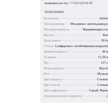
позвонить по тел:
+7 920 620 00 90
Задать вопрос
Коллекция
Artieli
Тип механизма
Механизм с автоподзавод
Материал корпуса
Нержавеющая ста
Браслет
Ко
Водозащита
30 б
Стекло
Сапфировое с антибликовым покрыти
Диаметр корпуса
40 
Толщина
11,50 
Вес
137 г
Форма корпуса
Кругл
Пол
Мужск
Цвет корпуса
Стальн
Цвет безеля
Стальн
Цвет циферблата
Серый, Черн
Люминесцентное покрытие