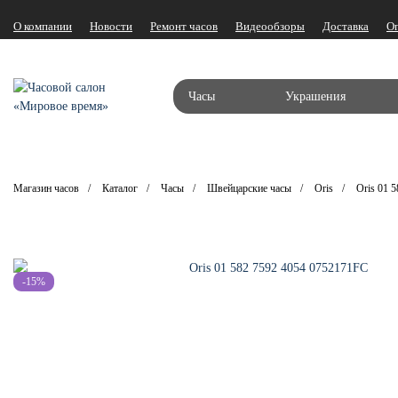
О компании
Новости
Ремонт часов
Видеообзоры
Доставка
О
Часы
Украшения
Магазин часов
Каталог
Часы
Швейцарские часы
Oris
Oris 01 
-15%