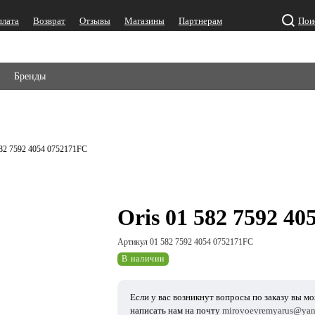
плата
Возврат
Отзывы
Магазины
Партнерам
Пои
Бренды
582 7592 4054 0752171FC
Oris 01 582 7592 4
Артикул 01 582 7592 4054 0752171FC
В наличии
Если у вас возникнут вопросы по заказу вы м
написать нам на почту
mirovoevremyarus@yan