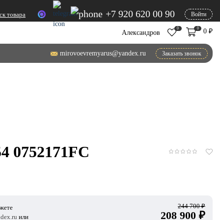
+7 920 620 00 90
ск товара
Войти
0
0
0
₽
Александров
mirovoevremyarus@yandex.ru
Заказать звонок
054 0752171FC
244 700
₽
ожете
208 900
₽
dex.ru
или