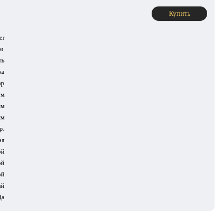
Купить
er
ом
ль
жа
ар
ем
мм
мм
р.
ая
ой
ой
ой
ый
Да