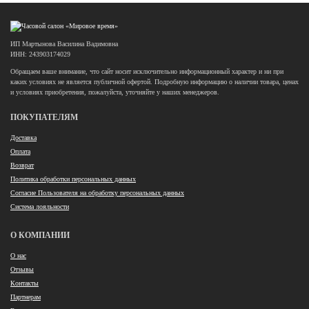
ИП Мартынова Василина Вадимовна
ИНН: 243903174029
Обращаем ваше внимание, что сайт носит исключительно информационный характер и ни при
каких условиях не является публичной офертой. Подробную информацию о наличии товара, ценах
и условиях приобретения, пожалуйста, уточняйте у наших менеджеров.
ПОКУПАТЕЛЯМ
Доставка
Оплата
Возврат
Политика обработки персональных данных
Согласие Пользователя на обработку персональных данных
Система лояльности
О КОМПАНИИ
О нас
Отзывы
Контакты
Партнерам