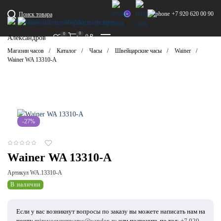
+7 920 620 00 90
Поиск товара
0
0
0
₽
Александров
Магазин часов
Каталог
Часы
Швейцарские часы
Wainer
Wainer WA 13310-A
-27%
Wainer WA 13310-A
Артикул WA.13310-A
В наличии
Если у вас возникнут вопросы по заказу вы можете написать нам на
почту
mirovoevremyarus@yandex.ru
или позвонить по тел:
+7 920