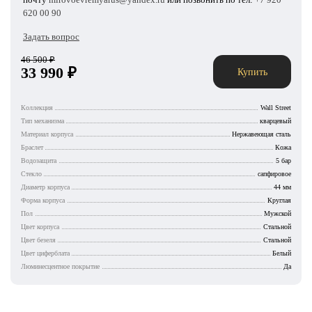
620 00 90
Задать вопрос
46 500
₽
33 990
₽
Купить
Коллекция
Wall Street
Тип механизма
кварцевый
Материал корпуса
Нержавеющая сталь
Браслет
Кожа
Водозащита
5 бар
Стекло
сапфировое
Диаметр корпуса
44 мм
Форма корпуса
Круглая
Пол
Мужской
Цвет корпуса
Стальной
Цвет безеля
Стальной
Цвет циферблата
Белый
Люминесцентное покрытие
Да