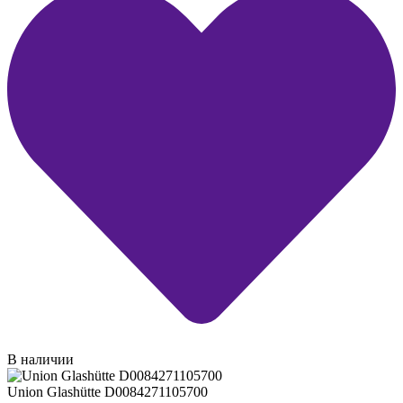
В наличии
Union Glashütte D0084271105700