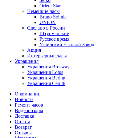
Seiko
Orient Star
Немецкие часы
Bruno Sohnle
UNION
Сделано в России
Штурманские
Русское время
Угличский Часовой Завод
Акция
Интерьерные часы
Украшения
Украшения Brosway
Украшения Lotus
Украшения Bering
Украшения Cerutti
О компании
Новости
Ремонт часов
Видеообзоры
Доставка
Оплата
Возврат
Отзывы