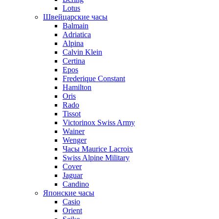
Lotus
Швейцарские часы
Balmain
Adriatica
Alpina
Calvin Klein
Certina
Epos
Frederique Constant
Hamilton
Oris
Rado
Tissot
Victorinox Swiss Army
Wainer
Wenger
Часы Maurice Lacroix
Swiss Alpine Military
Cover
Jaguar
Candino
Японские часы
Casio
Orient