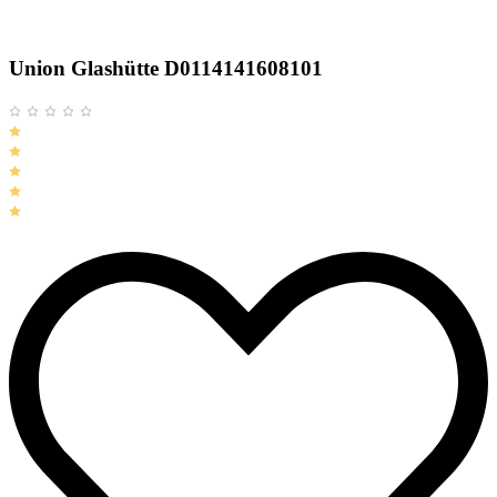
Union Glashütte D0114141608101