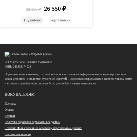
26 550
₽
33 190
₽
Подробнее
Задать вопрос
ИП Мартынова Василина Вадимовна
ИНН: 243903174029
Обращаем ваше внимание, что сайт носит исключительно информационный характер и ни при
каких условиях не является публичной офертой. Подробную информацию о наличии товара, ценах
и условиях приобретения, пожалуйста, уточняйте у наших менеджеров.
ПОКУПАТЕЛЯМ
Доставка
Оплата
Возврат
Политика обработки персональных данных
Согласие Пользователя на обработку персональных данных
Система лояльности