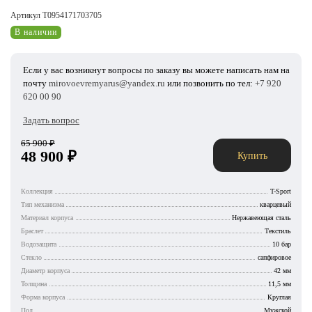
Артикул T0954171703705
В наличии
Если у вас возникнут вопросы по заказу вы можете написать нам на
почту
mirovoevremyarus@yandex.ru
или позвонить по тел:
+7 920
620 00 90
Задать вопрос
65 900
₽
48 900
₽
Купить
Коллекция
T-Sport
Тип механизма
кварцевый
Материал корпуса
Нержавеющая сталь
Браслет
Текстиль
Водозащита
10 бар
Стекло
сапфировое
Диаметр корпуса
42 мм
Толщина
11,5 мм
Форма корпуса
Круглая
Пол
Мужской