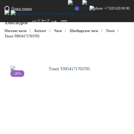
+7 920 620 00 90
Поиск товара
0
0
0
₽
Александров
Магазин часов
Каталог
Часы
Швейцарские часы
Tissot
Tissot T0954171703705
-26%