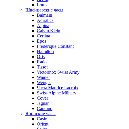
Lotus
Швейцарские часы
Balmain
Adriatica
Alpina
Calvin Klein
Certina
Epos
Frederique Constant
Hamilton
Oris
Rado
Tissot
Victorinox Swiss Army
Wainer
Wenger
Часы Maurice Lacroix
Swiss Alpine Military
Cover
Jaguar
Candino
Японские часы
Casio
Orient