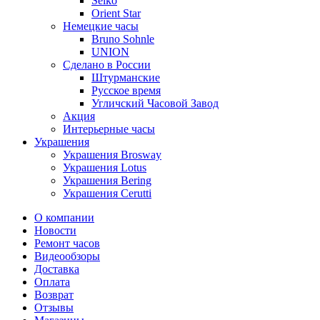
Seiko
Orient Star
Немецкие часы
Bruno Sohnle
UNION
Сделано в России
Штурманские
Русское время
Угличский Часовой Завод
Акция
Интерьерные часы
Украшения
Украшения Brosway
Украшения Lotus
Украшения Bering
Украшения Cerutti
О компании
Новости
Ремонт часов
Видеообзоры
Доставка
Оплата
Возврат
Отзывы