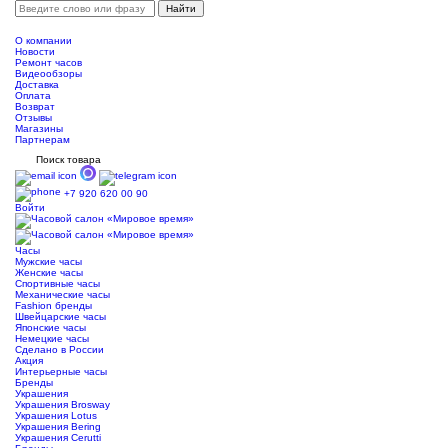
О компании
Новости
Ремонт часов
Видеообзоры
Доставка
Оплата
Возврат
Отзывы
Магазины
Партнерам
Поиск товара
+7 920 620 00 90
Войти
Часы
Мужские часы
Женские часы
Спортивные часы
Механические часы
Fashion бренды
Швейцарские часы
Японские часы
Немецкие часы
Сделано в России
Акция
Интерьерные часы
Бренды
Украшения
Украшения Brosway
Украшения Lotus
Украшения Bering
Украшения Cerutti