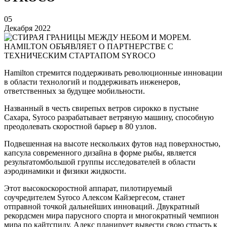
05
Декабря 2022
Hamilton стремится поддерживать революционные инновации
в области технологий и поддерживать инженеров,
ответственных за будущее мобильности.
Названный в честь свирепых ветров сирокко в пустыне
Сахара, Syroco разрабатывает ветряную машину, способную
преодолевать скоростной барьер в 80 узлов.
Подвешенная на высоте нескольких футов над поверхностью,
капсула современного дизайна в форме рыбы, является
результатомбольшой группы исследователей в области
аэродинамики и физики жидкости.
Этот высокоскоростной аппарат, пилотируемый
соучредителем Syroco Алексом Кайзергесом, станет
отправной точкой дальнейших инноваций. Двукратный
рекордсмен мира парусного спорта и многократный чемпион
мира по кайтспиду, Алекс планирует вывести свою страсть к