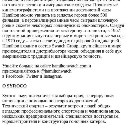
на запястье летчики и американские солдаты. Почитаемые
кинематографистами на протяжении десятилетий часы
Hamilton можно увидеть на запястье героев более 500
фильмов, а персонализированные часы сыграли ключевую
роль в сюжете некоторых голливудских блокбастеров. Следуя
постоянной приверженности мастерству и точности, в 1957
году компания выпустила первые в мире электронные часы, а
в 1970 году – часы на светодиодах с цифровой индикацией.
Hamilton входит в состав Swatch Group, крупнейшего в мире
производителя и дистрибьютора часов, объединяя в себе дух
американских традиций и швейцарскую точность.
Узнайте больше на сайте hamiltonwatch.com и
присоединяйтесь к @hamiltonwatch
в Facebook, Twitter и Instagram.
О SYROCO
Syroco– научно-техническая лаборатория, генерирующая
инновации с помощью новаторских достижений.
Технический стартап – результат встречи людей общих
взглядов: профессионального спортсмена и чемпиона мира,
нескольких предпринимателей, специалистов постартапам,
кораблестроителя и конструктора гоночных катеров.