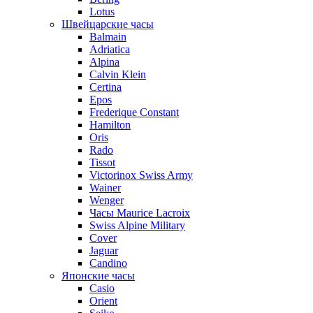
Lotus
Швейцарские часы
Balmain
Adriatica
Alpina
Calvin Klein
Certina
Epos
Frederique Constant
Hamilton
Oris
Rado
Tissot
Victorinox Swiss Army
Wainer
Wenger
Часы Maurice Lacroix
Swiss Alpine Military
Cover
Jaguar
Candino
Японские часы
Casio
Orient