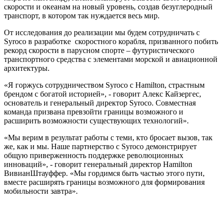
скорости и океанам на новый уровень, создав безуглеродный
транспорт, в котором так нуждается весь мир.
От исследования до реализации мы будем сотрудничать с
Syroco в разработке скоростного корабля, призванного побить
рекорд скорости в парусном спорте – футуристического
транспортного средства с элементами морской и авиационной
архитектуры.
«Я горжусь сотрудничеством Syroco с Hamilton, страстным
брендом с богатой историей», - говорит Алекс Кайзергес,
основатель и генеральный директор Syroco. Совместная
команда призвана превзойти границы возможного и
расширить возможности существующих технологий».
«Мы верим в результат работы с теми, кто бросает вызов, так
же, как и мы. Наше партнерство с Syroco демонстрирует
общую приверженность поддержке революционных
инноваций», - говорит генеральный директор Hamilton
ВивианШтауффер. «Мы гордимся быть частью этого пути,
вместе расширять границы возможного для формирования
мобильности завтра».