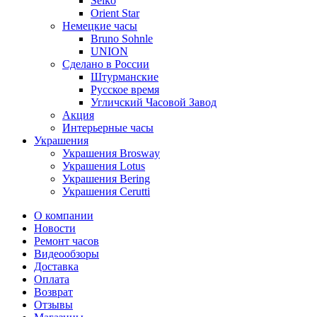
Seiko
Orient Star
Немецкие часы
Bruno Sohnle
UNION
Сделано в России
Штурманские
Русское время
Угличский Часовой Завод
Акция
Интерьерные часы
Украшения
Украшения Brosway
Украшения Lotus
Украшения Bering
Украшения Cerutti
О компании
Новости
Ремонт часов
Видеообзоры
Доставка
Оплата
Возврат
Отзывы