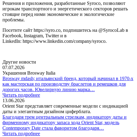
Решения и приложения, разработанные Syroco, позволяют
игрокам транспортного и энергетического секторов решать
стоящие перед ними экономические и экологические
проблемы.
Посетите сайт https://syro.co, подпишитесь на @SyrocoLab в
Facebook, Instagram, Twitter и в
LinkedIn: https://www.linkedin.com/company/syroco.
Другие новости
07.07.2026
Украшения Brosway Italia
Brosway mdash; итальянский бренд, который начинал в 1970-х
как мастерская по производству браслетов и ремешков для
дорогих часов. Ювелирную линию марка…
Читать подробнее
13.06.2026
Orient Star представляет современные модели с индикацией
даты и элегантным дизайном циферблата.
Благодаря трем центральным стрелкам, индикатору даты и
фирменному индикатору запаса хода Orient Star, модель
Contemporary Date стала фаворитом благодаря…
Читать подробнее