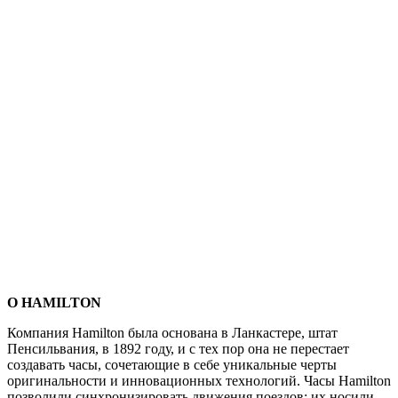
О HAMILTON
Компания Hamilton была основана в Ланкастере, штат
Пенсильвания, в 1892 году, и с тех пор она не перестает
создавать часы, сочетающие в себе уникальные черты
оригинальности и инновационных технологий. Часы Hamilton
позволили синхронизировать движения поездов; их носили