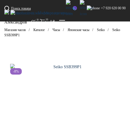
+7 920 620 00 90
Поиск товара
0
0
0
₽
Александров
Магазин часов
Каталог
Часы
Японские часы
Seiko
Seiko
SSB399P1
-8%