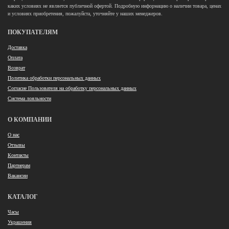
каких условиях не является публичной офертой. Подробную информацию о наличии товара, ценах
и условиях приобретения, пожалуйста, уточняйте у наших менеджеров.
ПОКУПАТЕЛЯМ
Доставка
Оплата
Возврат
Политика обработки персональных данных
Согласие Пользователя на обработку персональных данных
Система лояльности
О КОМПАНИИ
О нас
Отзывы
Контакты
Партнерам
Вакансии
КАТАЛОГ
Часы
Украшения