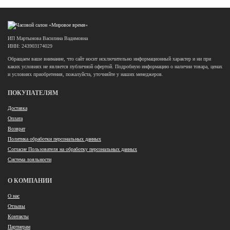
ИП Мартынова Василина Вадимовна
ИНН: 243903174029
Обращаем ваше внимание, что сайт носит исключительно информационный характер и ни при
каких условиях не является публичной офертой. Подробную информацию о наличии товара, ценах
и условиях приобретения, пожалуйста, уточняйте у наших менеджеров.
ПОКУПАТЕЛЯМ
Доставка
Оплата
Возврат
Политика обработки персональных данных
Согласие Пользователя на обработку персональных данных
Система лояльности
О КОМПАНИИ
О нас
Отзывы
Контакты
Партнерам