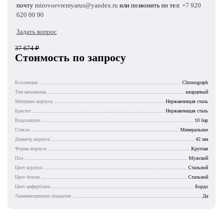
почту
mirovoevremyarus@yandex.ru
или позвонить по тел:
+7 920
620 00 90
Задать вопрос
37 674
₽
Стоимость по запросу
Коллекция
Chronograph
Тип механизма
кварцевый
Материал корпуса
Нержавеющая сталь
Браслет
Нержавеющая сталь
Водозащита
10 бар
Стекло
Минеральное
Диаметр корпуса
42 мм
Форма корпуса
Круглая
Пол
Мужской
Цвет корпуса
Стальной
Цвет безеля
Стальной
Цвет циферблата
Бордо
Люминесцентное покрытие
Да