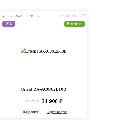
Артикул RA-AC0J02B10B
-23%
В наличии
Orient RA-AC0J02B10B
34 900
₽
45 370
₽
Подробнее
Задать вопрос