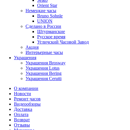
Seiko
Orient Star
Немецкие часы
Bruno Sohnle
UNION
Сделано в России
Штурманские
Русское время
Угличский Часовой Завод
Акция
Интерьерные часы
Украшения
Украшения Brosway
Украшения Lotus
Украшения Bering
Украшения Cerutti
О компании
Новости
Ремонт часов
Видеообзоры
Доставка
Оплата
Возврат
Отзывы