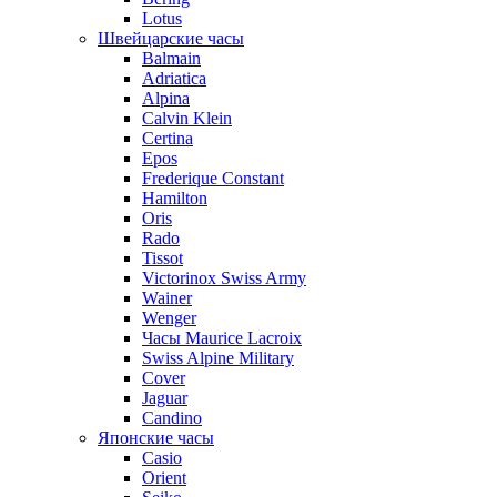
Lotus
Швейцарские часы
Balmain
Adriatica
Alpina
Calvin Klein
Certina
Epos
Frederique Constant
Hamilton
Oris
Rado
Tissot
Victorinox Swiss Army
Wainer
Wenger
Часы Maurice Lacroix
Swiss Alpine Military
Cover
Jaguar
Candino
Японские часы
Casio
Orient