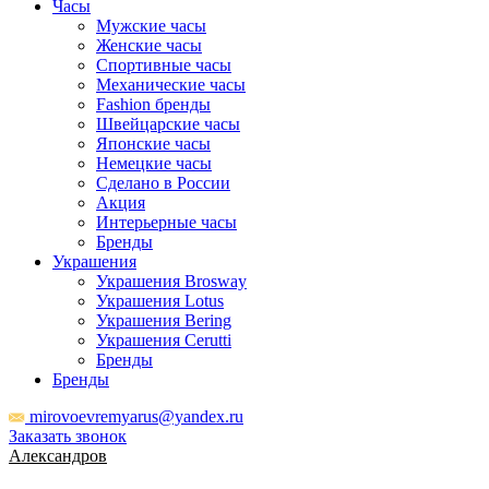
Часы
Мужские часы
Женские часы
Спортивные часы
Механические часы
Fashion бренды
Швейцарские часы
Японские часы
Немецкие часы
Сделано в России
Акция
Интерьерные часы
Бренды
Украшения
Украшения Brosway
Украшения Lotus
Украшения Bering
Украшения Cerutti
Бренды
Бренды
mirovoevremyarus@yandex.ru
Заказать звонок
Александров