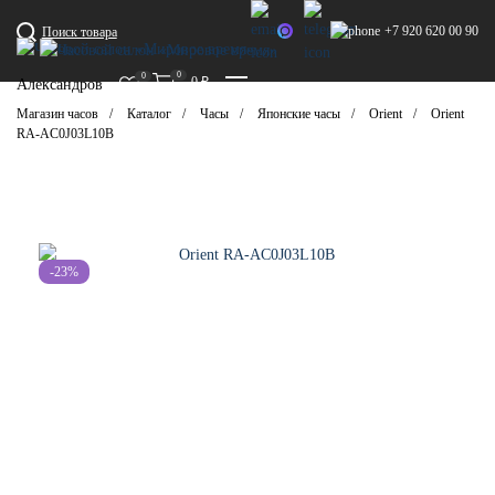
+7 920 620 00 90
Поиск товара
0
0
0
₽
Александров
Магазин часов
Каталог
Часы
Японские часы
Orient
Orient
RA-AC0J03L10B
-23%