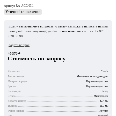
Артикул RA-AC0J03L
Уточняйте наличие
Если у вас возникнут вопросы по заказу вы можете написать нам на
почту
mirovoevremyarus@yandex.ru
или позвонить по тел:
+7 920
620 00 90
Задать вопрос
45 370
₽
Стоимость по запросу
Коллекция
Classic
Тип механизма
Механизм с автоподзаводом
Материал корпуса
Нержавеющая сталь
Браслет
Нержавеющая сталь
Водозащита
5 бар
Стекло
Минеральное
Диаметр корпуса
42,4 мм
Толщина
11,7 мм
Форма корпуса
Круглая
Пол
Мужской