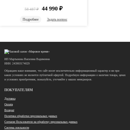
44 990
₽
58 487
₽
Подробнее
Задать вопрос
ИП Мартынова Василина Вадимовна
ИНН: 243903174029
Обращаем ваше внимание, что сайт носит исключительно информационный характер и ни при
каких условиях не является публичной офертой. Подробную информацию о наличии товара, ценах
и условиях приобретения, пожалуйста, уточняйте у наших менеджеров.
ПОКУПАТЕЛЯМ
Доставка
Оплата
Возврат
Политика обработки персональных данных
Согласие Пользователя на обработку персональных данных
Система лояльности