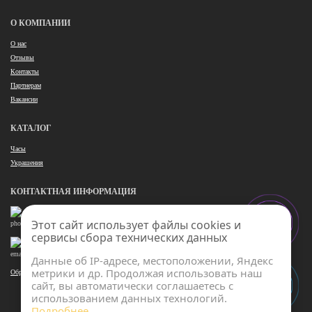
О КОМПАНИИ
О нас
Отзывы
Контакты
Партнерам
Вакансии
КАТАЛОГ
Часы
Украшения
КОНТАКТНАЯ ИНФОРМАЦИЯ
+7 920 620 00 90
Этот сайт использует файлы cookies и
сервисы сбора технических данных
mirovoevremyarus@yandex.ru
Данные об IP-адресе, местоположении, Яндекс
метрики и др. Продолжая использовать наш
Обратный звонок
сайт, вы автоматически соглашаетесь с
использованием данных технологий.
Подробнее...