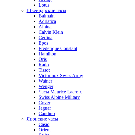
Lotus
Швейцарские часы
Balmain
Adriatica
Alpina
Calvin Klein
Certina
Epos
Frederique Constant
Hamilton
Oris
Rado
Tissot
Victorinox Swiss Army
Wainer
Wenger
Часы Maurice Lacroix
Swiss Alpine Military
Cover
Jaguar
Candino
Японские часы
Casio
Orient