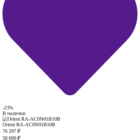
-23%
В наличии
Orient RA-AC0N01B10B
76 297
₽
58 690
₽