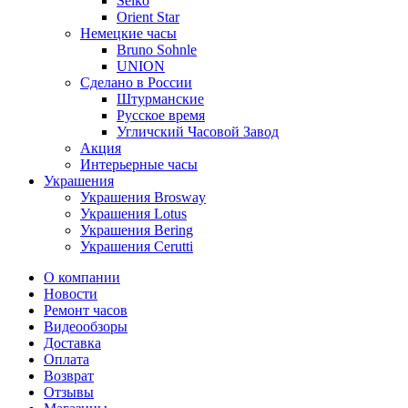
Seiko
Orient Star
Немецкие часы
Bruno Sohnle
UNION
Сделано в России
Штурманские
Русское время
Угличский Часовой Завод
Акция
Интерьерные часы
Украшения
Украшения Brosway
Украшения Lotus
Украшения Bering
Украшения Cerutti
О компании
Новости
Ремонт часов
Видеообзоры
Доставка
Оплата
Возврат
Отзывы