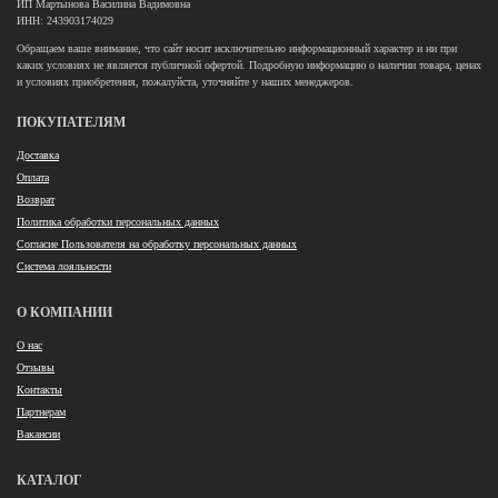
ИП Мартынова Василина Вадимовна
ИНН: 243903174029
Обращаем ваше внимание, что сайт носит исключительно информационный характер и ни при
каких условиях не является публичной офертой. Подробную информацию о наличии товара, ценах
и условиях приобретения, пожалуйста, уточняйте у наших менеджеров.
ПОКУПАТЕЛЯМ
Доставка
Оплата
Возврат
Политика обработки персональных данных
Согласие Пользователя на обработку персональных данных
Система лояльности
О КОМПАНИИ
О нас
Отзывы
Контакты
Партнерам
Вакансии
КАТАЛОГ