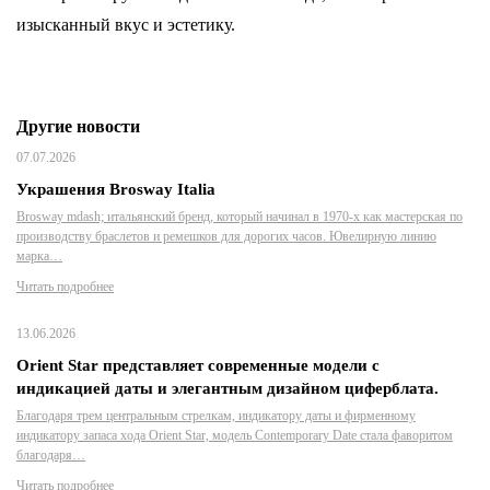
изысканный вкус и эстетику.
Другие новости
07.07.2026
Украшения Brosway Italia
Brosway mdash; итальянский бренд, который начинал в 1970-х как мастерская по
производству браслетов и ремешков для дорогих часов. Ювелирную линию
марка…
Читать подробнее
13.06.2026
Orient Star представляет современные модели с
индикацией даты и элегантным дизайном циферблата.
Благодаря трем центральным стрелкам, индикатору даты и фирменному
индикатору запаса хода Orient Star, модель Contemporary Date стала фаворитом
благодаря…
Читать подробнее