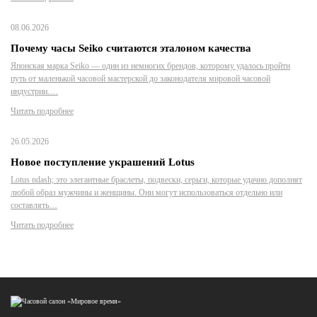
08.06.2026
Почему часы Seiko считаются эталоном качества
Японская марка Seiko — один из немногих брендов, которому удалось пройти
путь от маленькой часовой мастерской до законодателя мировой часовой
индустрии.…
Читать подробнее
26.05.2026
Новое поступление украшений Lotus
Lotus ndash; это элегантные браслеты, подвески, серьги, которые удачно дополнят
любой образ мужчины и женщины. Они могут использоваться отдельно или
составлять…
Читать подробнее