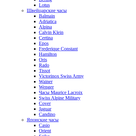
Lotus
Швейцарские часы
Balmain
Adriatica
Alpina
Calvin Klein
Certina
Epos
Frederique Constant
Hamilton
Oris
Rado
Tissot
Victorinox Swiss Army
Wainer
Wenger
Часы Maurice Lacroix
Swiss Alpine Military
Cover
Jaguar
Candino
Японские часы
Casio
Orient