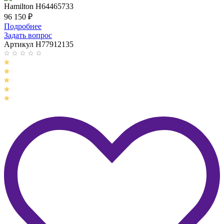
Hamilton H64465733
96 150
₽
Подробнее
Задать вопрос
Артикул H77912135