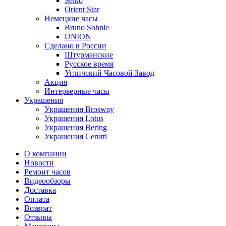
Seiko
Orient Star
Немецкие часы
Bruno Sohnle
UNION
Сделано в России
Штурманские
Русское время
Угличский Часовой Завод
Акция
Интерьерные часы
Украшения
Украшения Brosway
Украшения Lotus
Украшения Bering
Украшения Cerutti
О компании
Новости
Ремонт часов
Видеообзоры
Доставка
Оплата
Возврат
Отзывы