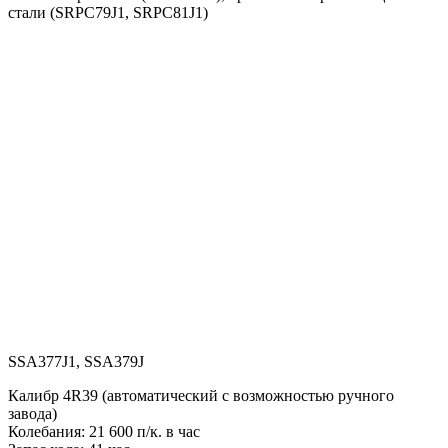
стали (SRPC79J1, SRPC81J1)
SSA377J1, SSA379J
Калибр 4R39 (автоматический с возможностью ручного
завода)
Колебания: 21 600 п/к. в час