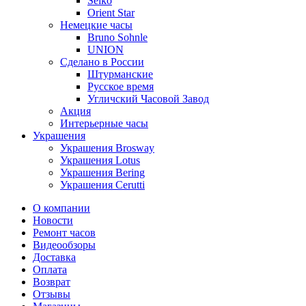
Seiko
Orient Star
Немецкие часы
Bruno Sohnle
UNION
Сделано в России
Штурманские
Русское время
Угличский Часовой Завод
Акция
Интерьерные часы
Украшения
Украшения Brosway
Украшения Lotus
Украшения Bering
Украшения Cerutti
О компании
Новости
Ремонт часов
Видеообзоры
Доставка
Оплата
Возврат
Отзывы