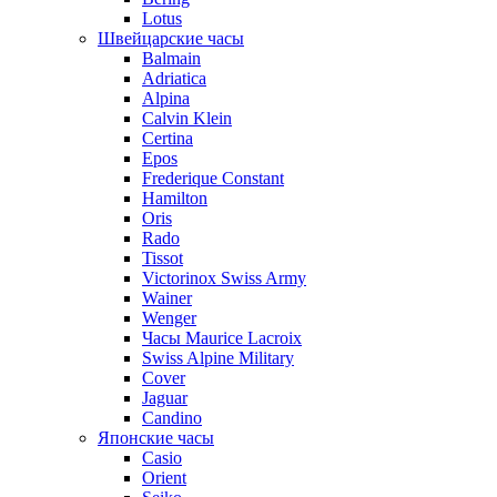
Lotus
Швейцарские часы
Balmain
Adriatica
Alpina
Calvin Klein
Certina
Epos
Frederique Constant
Hamilton
Oris
Rado
Tissot
Victorinox Swiss Army
Wainer
Wenger
Часы Maurice Lacroix
Swiss Alpine Military
Cover
Jaguar
Candino
Японские часы
Casio
Orient