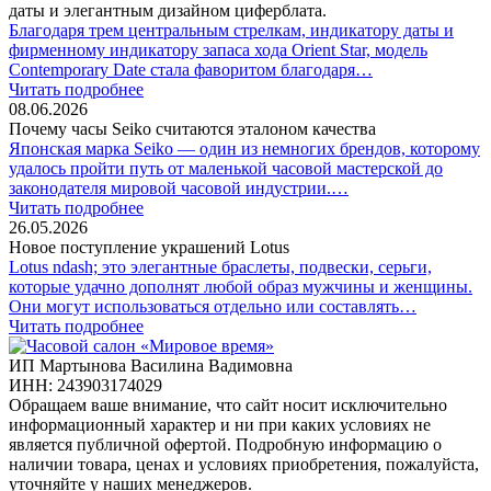
даты и элегантным дизайном циферблата.
Благодаря трем центральным стрелкам, индикатору даты и
фирменному индикатору запаса хода Orient Star, модель
Contemporary Date стала фаворитом благодаря…
Читать подробнее
08.06.2026
Почему часы Seiko считаются эталоном качества
Японская марка Seiko — один из немногих брендов, которому
удалось пройти путь от маленькой часовой мастерской до
законодателя мировой часовой индустрии.…
Читать подробнее
26.05.2026
Новое поступление украшений Lotus
Lotus ndash; это элегантные браслеты, подвески, серьги,
которые удачно дополнят любой образ мужчины и женщины.
Они могут использоваться отдельно или составлять…
Читать подробнее
ИП Мартынова Василина Вадимовна
ИНН: 243903174029
Обращаем ваше внимание, что сайт носит исключительно
информационный характер и ни при каких условиях не
является публичной офертой. Подробную информацию о
наличии товара, ценах и условиях приобретения, пожалуйста,
уточняйте у наших менеджеров.