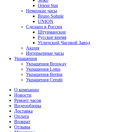
Seiko
Orient Star
Немецкие часы
Bruno Sohnle
UNION
Сделано в России
Штурманские
Русское время
Угличский Часовой Завод
Акция
Интерьерные часы
Украшения
Украшения Brosway
Украшения Lotus
Украшения Bering
Украшения Cerutti
О компании
Новости
Ремонт часов
Видеообзоры
Доставка
Оплата
Возврат
Отзывы