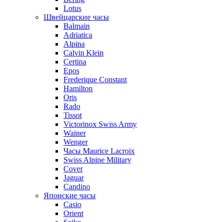
Lotus
Швейцарские часы
Balmain
Adriatica
Alpina
Calvin Klein
Certina
Epos
Frederique Constant
Hamilton
Oris
Rado
Tissot
Victorinox Swiss Army
Wainer
Wenger
Часы Maurice Lacroix
Swiss Alpine Military
Cover
Jaguar
Candino
Японские часы
Casio
Orient