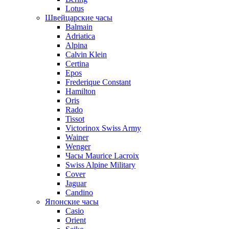
Lotus
Швейцарские часы
Balmain
Adriatica
Alpina
Calvin Klein
Certina
Epos
Frederique Constant
Hamilton
Oris
Rado
Tissot
Victorinox Swiss Army
Wainer
Wenger
Часы Maurice Lacroix
Swiss Alpine Military
Cover
Jaguar
Candino
Японские часы
Casio
Orient