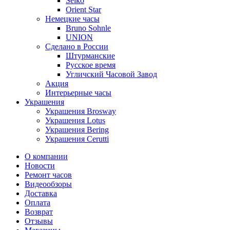
Seiko
Orient Star
Немецкие часы
Bruno Sohnle
UNION
Сделано в России
Штурманские
Русское время
Угличский Часовой Завод
Акция
Интерьерные часы
Украшения
Украшения Brosway
Украшения Lotus
Украшения Bering
Украшения Cerutti
О компании
Новости
Ремонт часов
Видеообзоры
Доставка
Оплата
Возврат
Отзывы