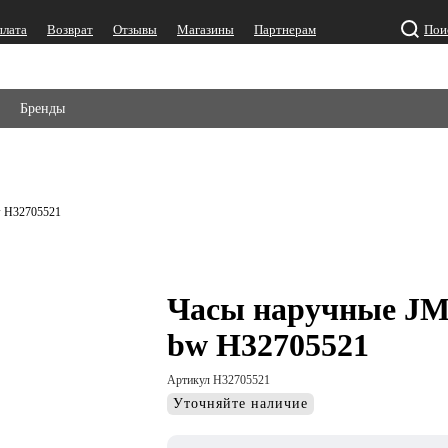
плата
Возврат
Отзывы
Магазины
Партнерам
Пои
Бренды
w H32705521
Часы наручные JM 
bw H32705521
Артикул H32705521
Уточняйте наличие