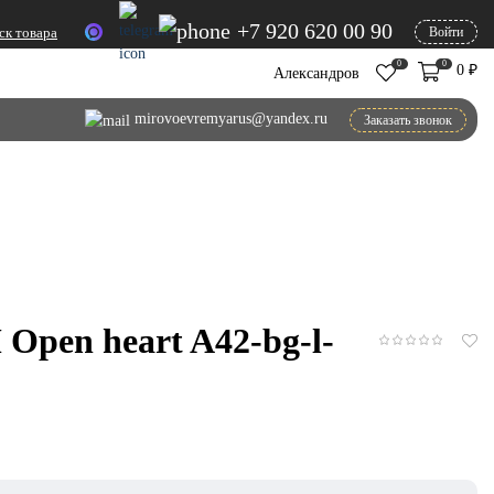
+7 920 620 00 90
ск товара
Войти
0
0
0
₽
Александров
mirovoevremyarus@yandex.ru
Заказать звонок
Open heart A42-bg-l-