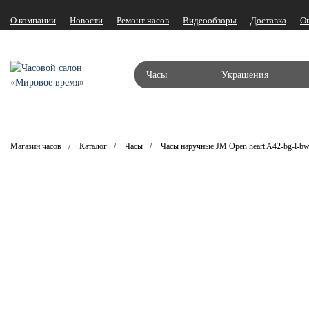
О компании
Новости
Ремонт часов
Видеообзоры
Доставка
О
Часы
Украшения
Магазин часов
Каталог
Часы
Часы наручные JM Open heart A42-bg-l-b