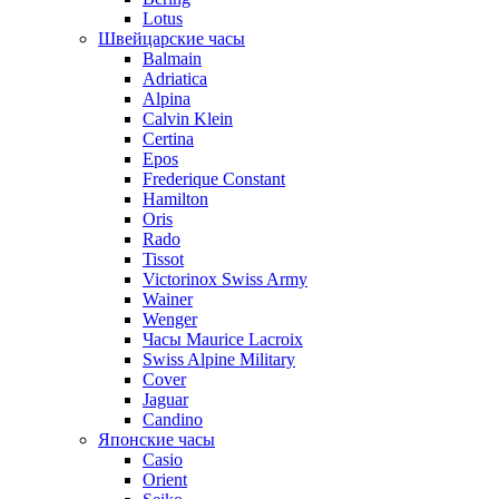
Lotus
Швейцарские часы
Balmain
Adriatica
Alpina
Calvin Klein
Certina
Epos
Frederique Constant
Hamilton
Oris
Rado
Tissot
Victorinox Swiss Army
Wainer
Wenger
Часы Maurice Lacroix
Swiss Alpine Military
Cover
Jaguar
Candino
Японские часы
Casio
Orient