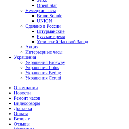
Seiko
Orient Star
Немецкие часы
Bruno Sohnle
UNION
Сделано в России
Штурманские
Русское время
Угличский Часовой Завод
Акция
Интерьерные часы
Украшения
Украшения Brosway
Украшения Lotus
Украшения Bering
Украшения Cerutti
О компании
Новости
Ремонт часов
Видеообзоры
Доставка
Оплата
Возврат
Отзывы