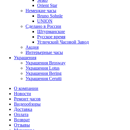
Seiko
Orient Star
Немецкие часы
Bruno Sohnle
UNION
Сделано в России
Штурманские
Русское время
Угличский Часовой Завод
Акция
Интерьерные часы
Украшения
Украшения Brosway
Украшения Lotus
Украшения Bering
Украшения Cerutti
О компании
Новости
Ремонт часов
Видеообзоры
Доставка
Оплата
Возврат
Отзывы