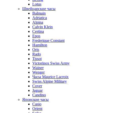
Lotus
Швейцарские часы
Balmain
Adriatica
Alpina
Calvin Klein
Certina
Epos
Frederique Constant
Hamilton
Oris
Rado
Tissot
Victorinox Swiss Army
Wainer
Wenger
Часы Maurice Lacroix
Swiss Alpine Military
Cover
Jaguar
Candino
Японские часы
Casio
Orient