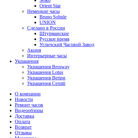
Seiko
Orient Star
Немецкие часы
Bruno Sohnle
UNION
Сделано в России
Штурманские
Русское время
Угличский Часовой Завод
Акция
Интерьерные часы
Украшения
Украшения Brosway
Украшения Lotus
Украшения Bering
Украшения Cerutti
О компании
Новости
Ремонт часов
Видеообзоры
Доставка
Оплата
Возврат
Отзывы