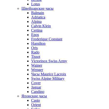
Lotus
Швейцарские часы
Balmain
Adriatica
Alpina
Calvin Klein
Certina
Epos
Frederique Constant
Hamilton
Oris
Rado
Tissot
Victorinox Swiss Army
Wainer
Wenger
Часы Maurice Lacroix
Swiss Alpine Military
Cover
Jaguar
Candino
Японские часы
Casio
Orient