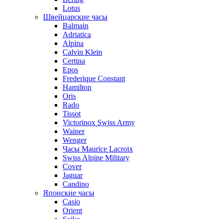
Lotus
Швейцарские часы
Balmain
Adriatica
Alpina
Calvin Klein
Certina
Epos
Frederique Constant
Hamilton
Oris
Rado
Tissot
Victorinox Swiss Army
Wainer
Wenger
Часы Maurice Lacroix
Swiss Alpine Military
Cover
Jaguar
Candino
Японские часы
Casio
Orient