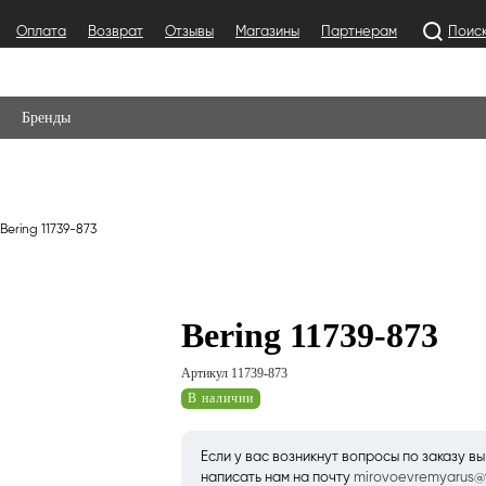
Оплата
Возврат
Отзывы
Магазины
Партнерам
Поис
Бренды
Bering 11739-873
Bering 11739-873
Артикул 11739-873
В наличии
Если у вас возникнут вопросы по заказу в
написать нам на почту
mirovoevremyarus@