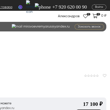
+7 920 620 00 90
к товара
Войти
0
0
0
₽
Александров
mirovoevremyarus@yandex.ru
Заказать звонок
17 100
₽
ы можете
yandex.ru