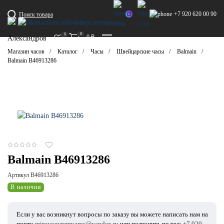
+7 920 620 00 90
Поиск товара
0
0
0
₽
Александров
Магазин часов
Каталог
Часы
Швейцарские часы
Balmain
Balmain B46913286
Balmain B46913286
Артикул B46913286
В наличии
Если у вас возникнут вопросы по заказу вы можете написать нам на
почту
mirovoevremyarus@yandex.ru
или позвонить по тел:
+7 920