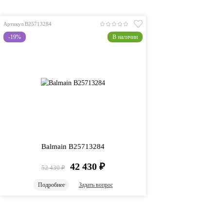
Артикул B25713284
-19%
В наличии
Balmain B25713284
42 430
₽
52 430
₽
Подробнее
Задать вопрос