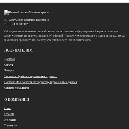
ИП Мартынова Василина Вадимовна
ИНН: 243903174029
Обращаем ваше внимание, что сайт носит исключительно информационный характер и ни при
каких условиях не является публичной офертой. Подробную информацию о наличии товара, ценах
и условиях приобретения, пожалуйста, уточняйте у наших менеджеров.
ПОКУПАТЕЛЯМ
Доставка
Оплата
Возврат
Политика обработки персональных данных
Согласие Пользователя на обработку персональных данных
Система лояльности
О КОМПАНИИ
О нас
Отзывы
Контакты
Партнерам