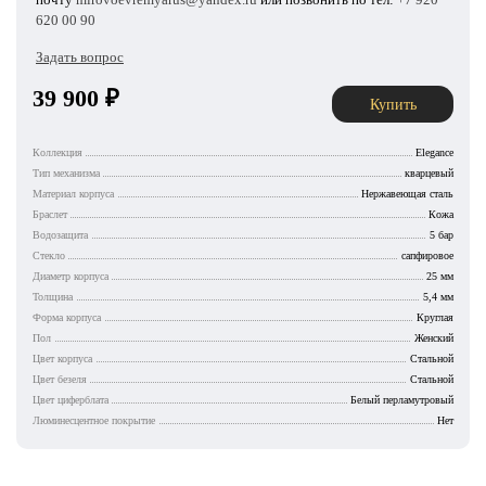
620 00 90
Задать вопрос
39 900
₽
Купить
Коллекция
Elegance
Тип механизма
кварцевый
Материал корпуса
Нержавеющая сталь
Браслет
Кожа
Водозащита
5 бар
Стекло
сапфировое
Диаметр корпуса
25 мм
Толщина
5,4 мм
Форма корпуса
Круглая
Пол
Женский
Цвет корпуса
Стальной
Цвет безеля
Стальной
Цвет циферблата
Белый перламутровый
Люминесцентное покрытие
Нет