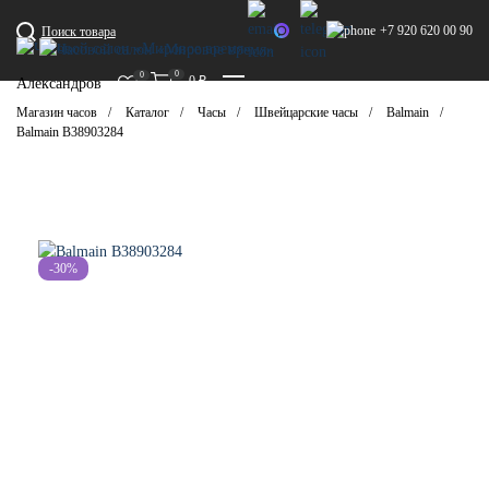
+7 920 620 00 90
Поиск товара
0
0
0
₽
Александров
Магазин часов
Каталог
Часы
Швейцарские часы
Balmain
Balmain B38903284
-30%