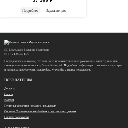
Подробнее
Задать вопрос
ИП Мартынова Василина Вадимовна
ИНН: 243903174029
Обращаем ваше внимание, что сайт носит исключительно информационный характер и ни при
каких условиях не является публичной офертой. Подробную информацию о наличии товара, ценах
и условиях приобретения, пожалуйста, уточняйте у наших менеджеров.
ПОКУПАТЕЛЯМ
Доставка
Оплата
Возврат
Политика обработки персональных данных
Согласие Пользователя на обработку персональных данных
Система лояльности