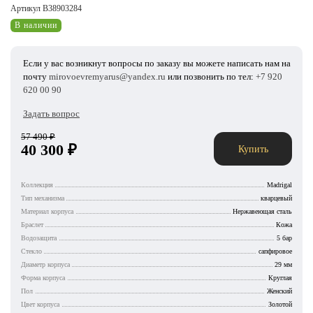
Артикул B38903284
В наличии
Если у вас возникнут вопросы по заказу вы можете написать нам на
почту
mirovoevremyarus@yandex.ru
или позвонить по тел:
+7 920
620 00 90
Задать вопрос
57 490
₽
40 300
₽
Купить
Коллекция
Madrigal
Тип механизма
кварцевый
Материал корпуса
Нержавеющая сталь
Браслет
Кожа
Водозащита
5 бар
Стекло
сапфировое
Диаметр корпуса
29 мм
Форма корпуса
Круглая
Пол
Женский
Цвет корпуса
Золотой