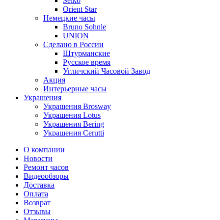
Seiko
Orient Star
Немецкие часы
Bruno Sohnle
UNION
Сделано в России
Штурманские
Русское время
Угличский Часовой Завод
Акция
Интерьерные часы
Украшения
Украшения Brosway
Украшения Lotus
Украшения Bering
Украшения Cerutti
О компании
Новости
Ремонт часов
Видеообзоры
Доставка
Оплата
Возврат
Отзывы