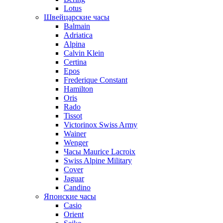
Lotus
Швейцарские часы
Balmain
Adriatica
Alpina
Calvin Klein
Certina
Epos
Frederique Constant
Hamilton
Oris
Rado
Tissot
Victorinox Swiss Army
Wainer
Wenger
Часы Maurice Lacroix
Swiss Alpine Military
Cover
Jaguar
Candino
Японские часы
Casio
Orient